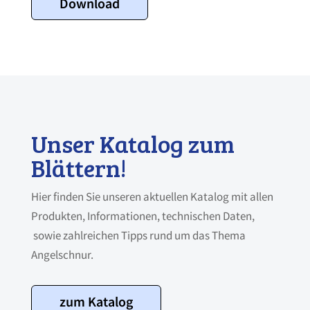
Download
77% ...
loading. For more related
info, FAQs and issues please
refer to
DearFlip WordPress
Flipbook Plugin Help
documentation.
Unser Katalog zum
Blättern!
Hier finden Sie unseren aktuellen Katalog mit allen
Produkten, Informationen, technischen Daten,
sowie zahlreichen Tipps rund um das Thema
Angelschnur.
zum Katalog