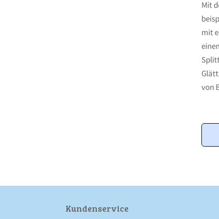
Mit 
beisp
mit 
einem
Split
Glät
von 
Kunden­service