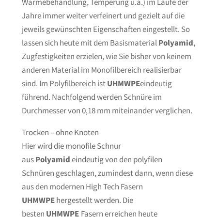
Wärmebehandlung, Temperung u.ä.) im Laufe der
Jahre immer weiter verfeinert und gezielt auf die
jeweils gewünschten Eigenschaften eingestellt. So
lassen sich heute mit dem Basismaterial
Polyamid
,
Zugfestigkeiten erzielen, wie Sie bisher von keinem
anderen Material im Monofilbereich realisierbar
sind. Im Polyfilbereich ist
UHMWPE
eindeutig
führend. Nachfolgend werden Schnüre im
Durchmesser von 0,18 mm miteinander verglichen.
Trocken – ohne Knoten
Hier wird die monofile Schnur
aus
Polyamid
eindeutig von den polyfilen
Schnüren geschlagen, zumindest dann, wenn diese
aus den modernen High Tech Fasern
UHMWPE
hergestellt werden. Die
besten
UHMWPE
Fasern erreichen heute