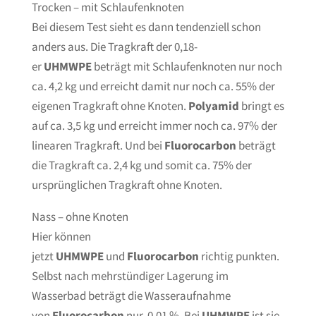
Trocken – mit Schlaufenknoten
Bei diesem Test sieht es dann tendenziell schon
anders aus. Die Tragkraft der 0,18-
er
UHMWPE
beträgt mit Schlaufenknoten nur noch
ca. 4,2 kg und erreicht damit nur noch ca. 55% der
eigenen Tragkraft ohne Knoten.
Polyamid
bringt es
auf ca. 3,5 kg und erreicht immer noch ca. 97% der
linearen Tragkraft. Und bei
Fluorocarbon
beträgt
die Tragkraft ca. 2,4 kg und somit ca. 75% der
ursprünglichen Tragkraft ohne Knoten.
Nass – ohne Knoten
Hier können
jetzt
UHMWPE
und
Fluorocarbon
richtig punkten.
Selbst nach mehrstündiger Lagerung im
Wasserbad beträgt die Wasseraufnahme
von
Fluorocarbon
nur 0,01 %. Bei
UHMWPE
ist sie