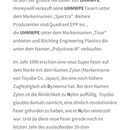
ist dort der größte Hersteller von
UHMWPE
.
Honeywell verkauft seine
UHMWPE
Fasern unter
dem Markennamen „Spectra“. Weitere
Produzenten sind Quadrant EPP Inc.,
die
UHMWPE
unter dem Markennamen „Tivar“
anbieten und Röchling Engineering Plastics die
unter dem Namen „Polystone-M“ verkaufen.
Im Jahr 1999 erschien eine neue Super Faser auf
dem Markt mit dem Namen Zylon (Markenname
von Toyobo Co. Japan), die eine noch höhere
Zugfestigkeit als
D
yneema hat. Bei dem Namen
Zylon ist die Ähnlichkeit zu
N
ylon auffällig. Toyobo
glaubte damals nämlich, eine ähnlich revolutionäre
Faser gefunden zu haben, wie es
N
ylon seinerzeit
war. Und da diese neue Faser gerade noch im
letzten Jahr des auslaufenden 20-sten