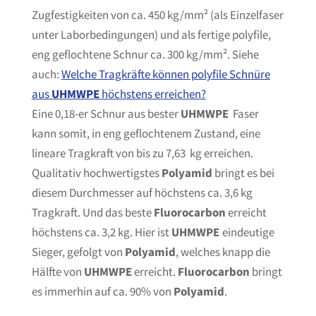
Zugfestigkeiten von ca. 450 kg/mm²
(als Einzelfaser
unter Laborbedingungen) und als fertige polyfile,
eng geflochtene Schnur ca. 300 kg/mm²
. Siehe
auch:
Welche Tragkräfte können polyfile Schnüre
aus
UHMWPE
höchstens erreichen?
Eine 0,18-er Schnur aus bester
UHMWPE
Faser
kann somit, in eng geflochtenem Zustand, eine
lineare Tragkraft von bis zu 7,63 kg erreichen.
Qualitativ hochwertigstes
Polyamid
bringt es bei
diesem Durchmesser auf höchstens ca. 3,6 kg
Tragkraft. Und das beste
Fluorocarbon
erreicht
höchstens ca. 3,2 kg. Hier ist
UHMWPE
eindeutige
Sieger, gefolgt von
Polyamid
, welches knapp die
Hälfte von
UHMWPE
erreicht.
Fluorocarbon
bringt
es immerhin auf ca. 90% von
Polyamid
.