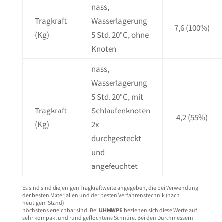
nass,
Tragkraft
Wasserlagerung
7,6
(100%)
(Kg)
5 Std. 20°C, ohne
Knoten
nass,
Wasserlagerung
5 Std. 20°C, mit
Tragkraft
Schlaufenknoten
4,2
(55%)
(Kg)
2x
durchgesteckt
und
angefeuchtet
Es sind sind diejenigen Tragkraftwerte angegeben, die bei Verwendung
der besten Materialien und der besten Verfahrenstechnik (nach
heutigem Stand)
höchstens
erreichbar sind. Bei
UHMWPE
beziehen sich diese Werte auf
sehr kompakt und rund geflochtene Schnüre. Bei den Durchmessern