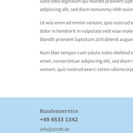
iusto odio dignissim qui blandit praesent lupt
adipiscing elit, sed diam nonummy nibh euis
Ut wisi enim ad minim veniam, quis nostrud e
dolor in hendrerit in vulputate velit esse mole
blandit praesent luptatum zzril delenit augue d
Nam liber tempor cum soluta nobis eleifend 
amet, consectetuer adipiscing elit, sed dia
veniam, quis nostrud exerci tation ullamcorpe
Kunden­service
+49 4533 1342
info@stroft.de