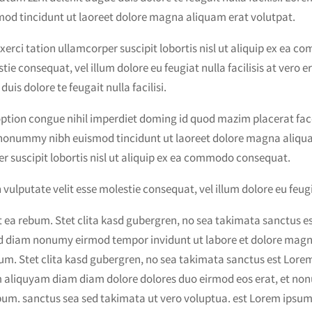
mod tincidunt ut laoreet dolore magna aliquam erat volutpat.
xerci tation ullamcorper suscipit lobortis nisl ut aliquip ex ea 
stie consequat, vel illum dolore eu feugiat nulla facilisis at vero
uis dolore te feugait nulla facilisi.
option congue nihil imperdiet doming id quod mazim placerat fa
m nonummy nibh euismod tincidunt ut laoreet dolore magna aliqua
r suscipit lobortis nisl ut aliquip ex ea commodo consequat.
 vulputate velit esse molestie consequat, vel illum dolore eu feugia
et ea rebum. Stet clita kasd gubergren, no sea takimata sanctus 
 sed diam nonumy eirmod tempor invidunt ut labore et dolore mag
bum. Stet clita kasd gubergren, no sea takimata sanctus est Lore
m aliquyam diam diam dolore dolores duo eirmod eos erat, et non
bum. sanctus sea sed takimata ut vero voluptua. est Lorem ipsum