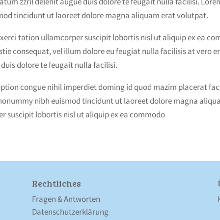
atum zzril delenit augue duis dolore te feugait nulla facilisi. Lo
mod tincidunt ut laoreet dolore magna aliquam erat volutpat.
xerci tation ullamcorper suscipit lobortis nisl ut aliquip ex ea 
stie consequat, vel illum dolore eu feugiat nulla facilisis at vero
uis dolore te feugait nulla facilisi.
option congue nihil imperdiet doming id quod mazim placerat fa
m nonummy nibh euismod tincidunt ut laoreet dolore magna aliqua
r suscipit lobortis nisl ut aliquip ex ea commodo
Rechtliches
Fragen & Antworten
Datenschutz­erklärung