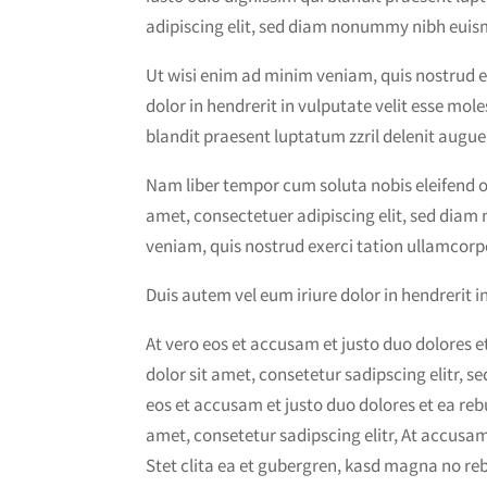
adipiscing elit, sed diam nonummy nibh euis
Ut wisi enim ad minim veniam, quis nostrud e
dolor in hendrerit in vulputate velit esse mole
blandit praesent luptatum zzril delenit augue d
Nam liber tempor cum soluta nobis eleifend 
amet, consectetuer adipiscing elit, sed dia
veniam, quis nostrud exerci tation ullamcorpe
Duis autem vel eum iriure dolor in hendrerit in
At vero eos et accusam et justo duo dolores 
dolor sit amet, consetetur sadipscing elitr,
eos et accusam et justo duo dolores et ea re
amet, consetetur sadipscing elitr, At accusa
Stet clita ea et gubergren, kasd magna no re