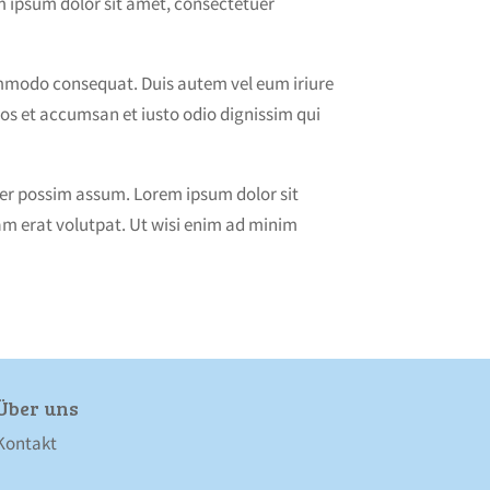
rem ipsum dolor sit amet, consectetuer
commodo consequat. Duis autem vel eum iriure
 eros et accumsan et iusto odio dignissim qui
cer possim assum. Lorem ipsum dolor sit
m erat volutpat. Ut wisi enim ad minim
Über uns
Kontakt